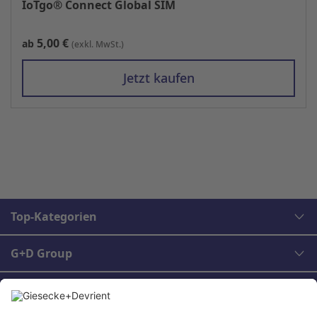
IoTgo® Connect Global SIM
5,00 €
ab
(exkl. MwSt.)
Jetzt kaufen
Top-Kategorien
G+D Group
Rechtliches