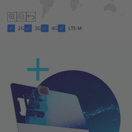
2G
3G
4G
LTE-M