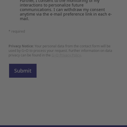
Further, I consent to the monitoring of my
interactions to personalize future
communications. I can withdraw my consent
anytime via the e-mail preference link in each e-
mail.
* required
Privacy Notice:
Your personal data from the contact form will be
used by G+D to process your request. Further information on data
privacy can be found in the
G+D Privacy Policy
.