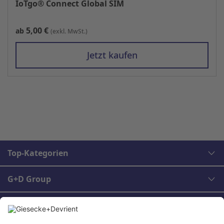
IoTgo® Connect Global SIM
5,00 €
ab
(exkl. MwSt.)
Jetzt kaufen
Top-Kategorien
G+D Group
Rechtliches