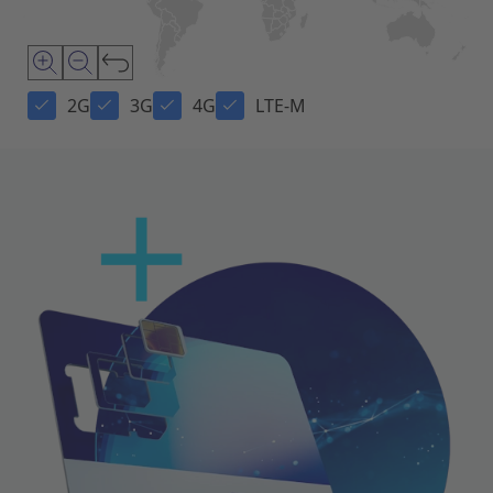
2G
3G
4G
LTE-M